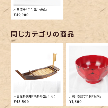
木曽漆器『手付皿(内朱)』
¥49,000
同じカテゴリの商品
木曽産杉使用『焼杉舟盛』3.5尺
汁椀・漆器なた目『根来』
¥43,500
¥1,800