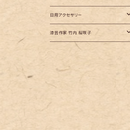
仏像
日用アクセサリー
本の栞
漆芸作家 竹内 桜咲子
堆朱ピンバッジ
『塩尻市』
『長野県』
ディスプレイグッズ
ねこ