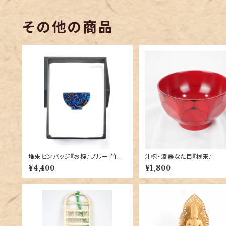
その他の商品
堆朱ピンバッジ『お椀』ブルー 竹内
汁椀・漆器なた目『根来』
桜咲子 作
¥4,400
¥1,800