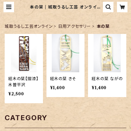
本の栞 | 城取うるし工芸 オンライン
ショップ
城取うるし工芸オンライン
日用アクセサリー
本の栞
経木の栞【摺漆】
経木の栞 きそ
経木の栞 ながの
木曽平沢
¥1,400
¥1,400
¥2,500
CATEGORY