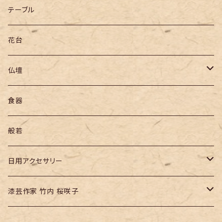
テーブル
花台
仏壇
仏壇
食器
六具足
般若
仏像
日用アクセサリー
本の栞
漆芸作家 竹内 桜咲子
堆朱ピンバッジ