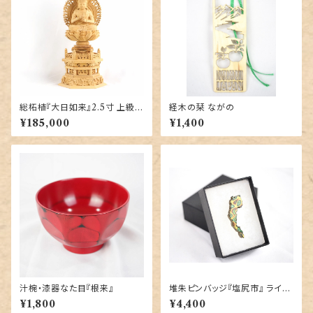
総柘植『大日如来』2.5寸 上級彫
経木の栞 ながの
り
¥185,000
¥1,400
汁椀・漆器なた目『根来』
堆朱ピンバッジ『塩尻市』 ライト
グリーン 竹内桜咲子 作
¥1,800
¥4,400