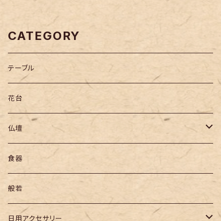
CATEGORY
テーブル
花台
仏壇
仏壇
食器
六具足
般若
仏像
日用アクセサリー