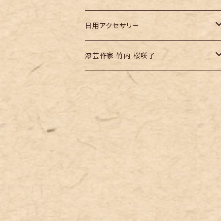
仏像
日用アクセサリー
本の栞
漆芸作家 竹内 桜咲子
堆朱ピンバッジ
『塩尻市』
『長野県』
ディスプレイグッズ
ねこ