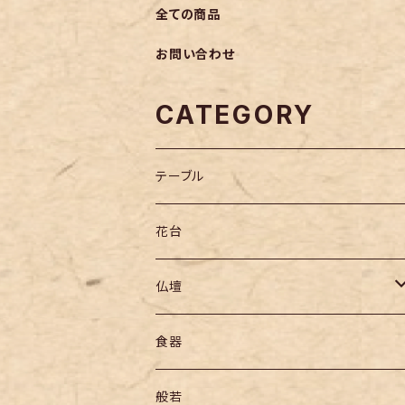
全ての商品
お問い合わせ
CATEGORY
テーブル
花台
仏壇
仏壇
食器
六具足
般若