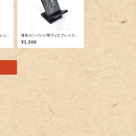
レッド
堆朱ピンバッジ用ディスプレイスタ
ンド
¥1,500