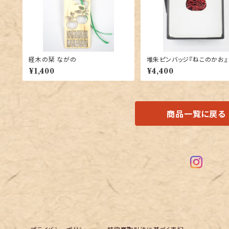
経木の栞 ながの
堆朱ピンバッジ『ねこのかお』
竹内桜咲子 作
¥1,400
¥4,400
商品一覧に戻る