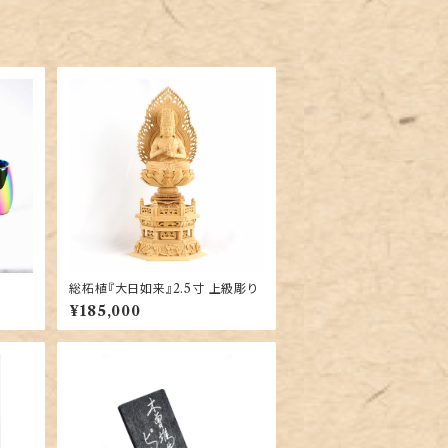
総柘植『大日如来』2.5寸 上級彫り
¥185,000